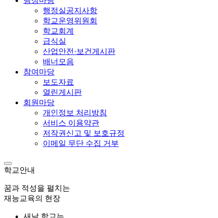
행정마당
행정실공지사항
학교운영위원회
학교회계
급식실
산업안전·보건게시판
배너모음
참여마당
보도자료
열린게시판
회원마당
개인정보 처리방침
서비스 이용약관
저작권신고 및 보호규정
이메일 무단 수집 거부
학교안내
꿈과 적성을 펼치는
재능교육의 현장
새날 학교는