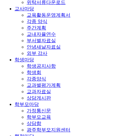
위탁서류다운로드
교사마당
교육활동운영계획서
각종 양식
주간계획
교내자율연수
부서별자료실
안녕새날자료실
외부 강사
학생마당
학생공지사항
학생회
각종양식
교과별평가계획
교과자료실
상담게시판
학부모마당
가정통신문
학부모교육
상담함
광주학부모지원센터