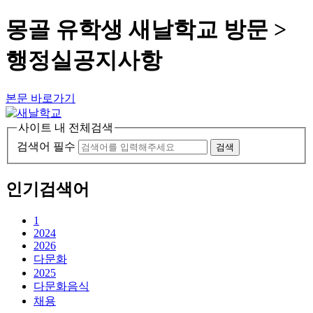
몽골 유학생 새날학교 방문 >
행정실공지사항
본문 바로가기
사이트 내 전체검색
검색어 필수
검색
인기검색어
1
2024
2026
다문화
2025
다문화음식
채용