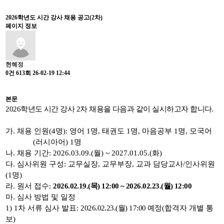
2026학년도 시간 강사 채용 공고(2차)
페이지 정보
현혜정
0건
613회
26-02-19 12:44
본문
2026학년도 시간 강사 2차 채용을 다음과 같이 실시하고자 합니다.
가
.
채용 인원
(4
명
):
영어
1
명
,
태권도
1
명
,
마음공부
1
명
,
모국어
(
러시아어
) 1
명
나
.
채용 기간
: 2026.03.09.(
월
) ~ 2027.01.05.(
화
)
다
.
심사위원 구성
:
교무실장
,
교무부장
,
교과 담당교사
/
인사위원
(1
명
)
라
.
원서 접수
:
2026.02.19.(
목
) 12:00 ~ 2026.02.23.(
월
) 12:00
마
.
심사 방법 및 일정
1) 1
차 서류 심사 발표
:
2026.02.23.(
월
) 17:00
예정
(
합격자 개별 통
보
)