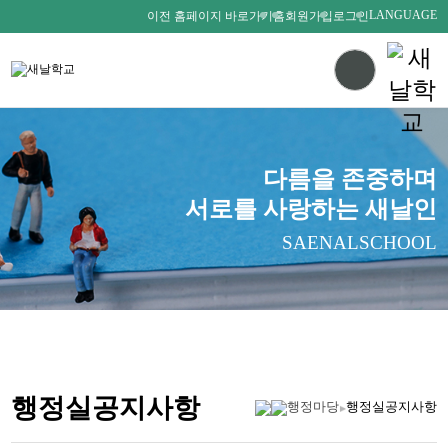
LANGUAGE
이전 홈페이지 바로가기
홈
회원가입
로그인
다름을 존중하며
서로를 사랑하는 새날인
SAENALSCHOOL
행정실공지사항
행정마당
행정실공지사항