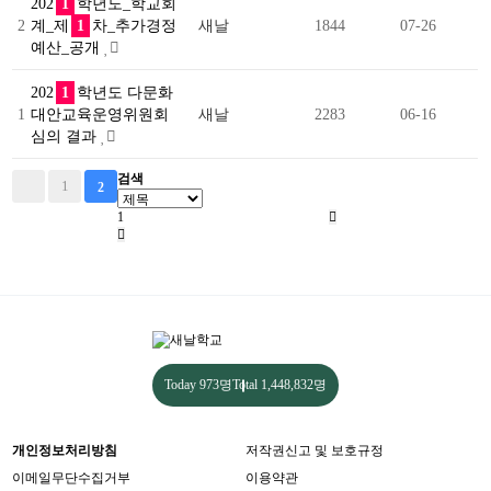
202
1
학년도_학교회
2
계_제
1
차_추가경정
새날
1844
07-26
예산_공개
202
1
학년도 다문화
1
대안교육운영위원회
새날
2283
06-16
심의 결과
검색
1
2
Today
973명
Total
1,448,832명
개인정보처리방침
저작권신고 및 보호규정
이메일무단수집거부
이용약관