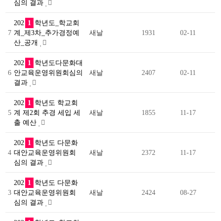
심의 결과
202
1
학년도_학교회
7
계_제3차_추가경정예
새날
1931
02-11
산_공개
202
1
학년도다문화대
6
안교육운영위원회심의
새날
2407
02-11
결과
202
1
학년도 학교회
5
계 제2회 추경 세입 세
새날
1855
11-17
출 예산
202
1
학년도 다문화
4
대안교육운영위원회
새날
2372
11-17
심의 결과
202
1
학년도 다문화
3
대안교육운영위원회
새날
2424
08-27
심의 결과