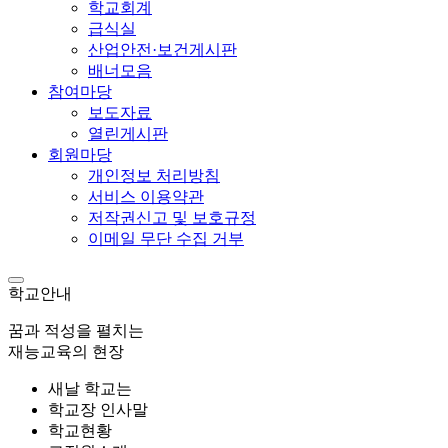
학교회계
급식실
산업안전·보건게시판
배너모음
참여마당
보도자료
열린게시판
회원마당
개인정보 처리방침
서비스 이용약관
저작권신고 및 보호규정
이메일 무단 수집 거부
학교안내
꿈과 적성을 펼치는
재능교육의 현장
새날 학교는
학교장 인사말
학교현황