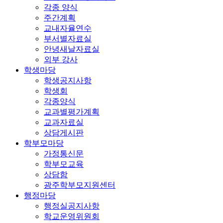
각종 양식
주간계획
교내자율연수
부서별자료실
안녕새날자료실
외부 강사
학생마당
학생공지사항
학생회
각종양식
교과별평가계획
교과자료실
상담게시판
학부모마당
가정통신문
학부모교육
상담함
광주학부모지원센터
행정마당
행정실공지사항
학교운영위원회