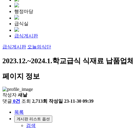
행정마당
급식실
급식게시판
급식게시판
오늘의식단
2023.12.~2024.1.학교급식 식재료 납품업
페이지 정보
작성자
새날
댓글
0건
조회
2,713회
작성일
23-11-30 09:39
목록
게시판 리스트 옵션
검색