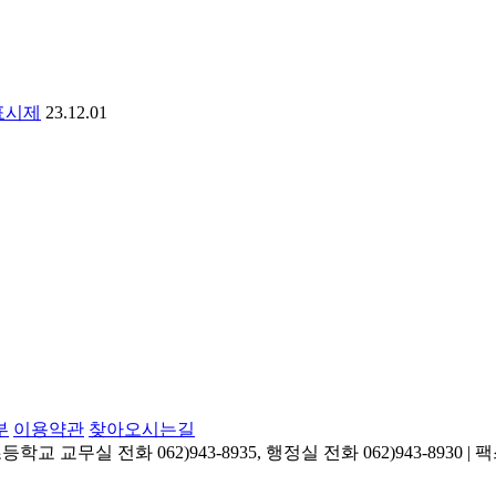
양표시제
23.12.01
부
이용약관
찾아오시는길
교무실 전화 062)943-8935, 행정실 전화 062)943-8930 | 팩스 