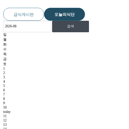
급식게시판
오늘의식단
검색
일
월
화
수
목
금
토
1
2
3
4
5
6
7
8
9
10
today
11
12
13
14