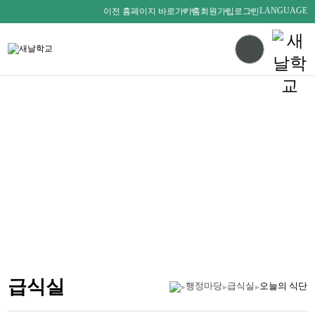
LANGUAGE
이전 홈페이지 바로가기
홈
회원가입
로그인
다름을 존중하며
서로를 사랑하는 새날인
SAENALSCHOOL
급식실
행정마당
급식실
오늘의 식단