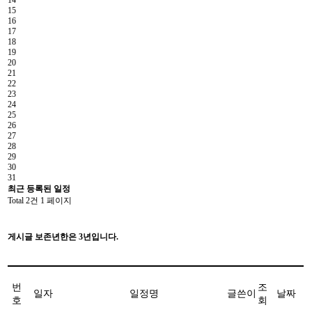
15
16
17
18
19
20
21
22
23
24
25
26
27
28
29
30
31
최근 등록된 일정
Total 2건
1 페이지
게시글 보존년한은 3년입니다.
번
조
일자
일정명
글쓴이
날짜
호
회