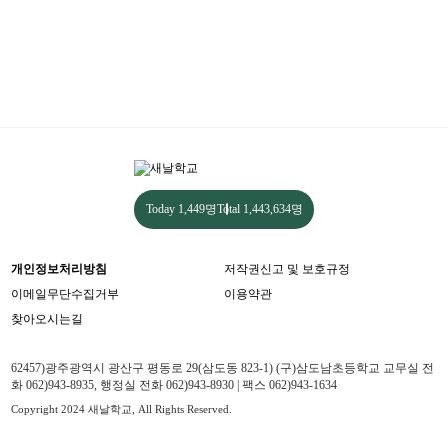
Today
1,449명
Total
1,443,634명
개인정보처리방침
저작권신고 및 보호규정
이메일무단수집거부
이용약관
찾아오시는길
62457)광주광역시 광산구 평동로 29(삼도동 823-1) (구)삼도남초등학교 교무실 전
화 062)943-8935, 행정실 전화 062)943-8930 | 팩스 062)943-1634
Copyright 2024 새날학교, All Rights Reserved.