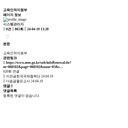
교육인적지원부
페이지 정보
시스템관리자
0건
865회
24-04-19 13:20
본문
교육인적지원부
관련링크
https://www.moe.go.kr/sub/infoRenewal.do?
m=060102&page=060102&num=03&s…
620회 연결
이전글
한국국제협력단
24.04.19
다음글
좋은교사
24.04.19
댓글
0
댓글목록
등록된 댓글이 없습니다.