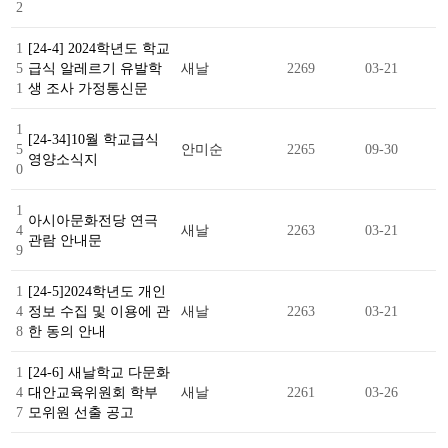
2
1
[24-4] 2024학년도 학교
5
급식 알레르기 유발학
새날
2269
03-21
1
생 조사 가정통신문
1
[24-34]10월 학교급식
5
안미순
2265
09-30
영양소식지
0
1
아시아문화전당 연극
4
새날
2263
03-21
관람 안내문
9
1
[24-5]2024학년도 개인
4
정보 수집 및 이용에 관
새날
2263
03-21
8
한 동의 안내
1
[24-6] 새날학교 다문화
4
대안교육위원회 학부
새날
2261
03-26
7
모위원 선출 공고