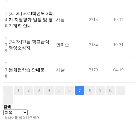
1
1
[23-28] 2023학년도 2학
4
기 지필평가 일정 및 평
새날
2215
10-11
0
가계획 안내
1
[24-38]11월 학교급식
3
안미순
2184
10-31
영양소식지
9
1
3
봄체험학습 안내문
새날
2179
04-19
8
1
2
3
4
5
6
8
9
10
7
검색