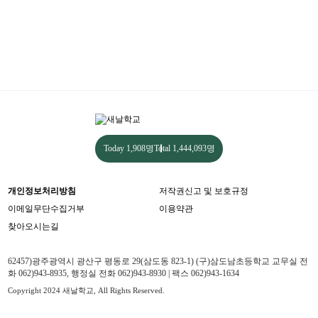
Today
1,908명
Total
1,444,093명
개인정보처리방침
저작권신고 및 보호규정
이메일무단수집거부
이용약관
찾아오시는길
62457)광주광역시 광산구 평동로 29(삼도동 823-1) (구)삼도남초등학교 교무실 전
화 062)943-8935, 행정실 전화 062)943-8930 | 팩스 062)943-1634
Copyright 2024 새날학교, All Rights Reserved.