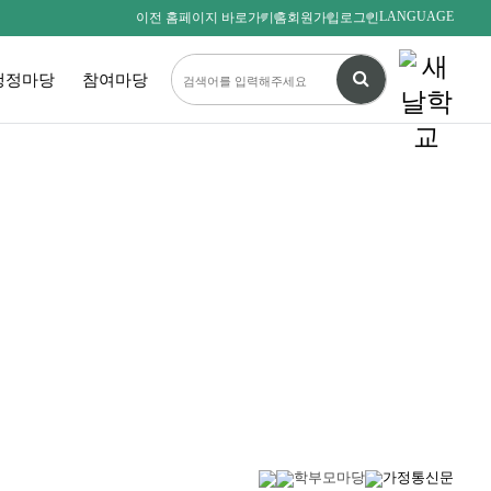
LANGUAGE
이전 홈페이지 바로가기
홈
회원가입
로그인
행정마당
참여마당
다름을 존중하며
서로를 사랑하는 새날인
SAENALSCHOOL
학부모마당
가정통신문