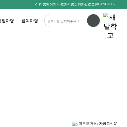
LANGUAGE
이전 홈페이지 바로가기
홈
회원가입
로그인
행정마당
참여마당
다름을 존중하며
서로를 사랑하는 새날인
SAENALSCHOOL
학부모마당
가정통신문