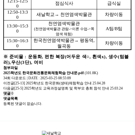
12:15-12:5
점심식사
급식실
0
12:50-13:3
새날학교
→
천연염색박물관
차량이동
0
천연염색박물관
13:30~15:3
A
팀
/B
팀
(
천연염색박물관 관람
->
이론 수업
->
쪽
0
염색 체험
)
한국천연염색박물관
→
평동역
,
15:30~16:3
차량이동
0
월곡동
※
준비물
:
운동화
,
편한 복장
(
어두운 색
○
,
흰색
x
),
생수
(
텀블
러
),
우산
(3
단
),
여비
첨부파일
2025학년도 한국문화전통문화체험학습 안내문.pdf
(101.8K)
34회 다운로드 | DATE : 2025-03-25 08:55:09
이전글
[25-13] 2025학년도 한국문화(생태)체험학습 안내
25.04.28
다음글
[25-5] 2025학년도 교육과정설명회 및 학부모 총회 참석 안내
25.03.24
댓글
0
댓글목록
등록된 댓글이 없습니다.