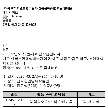
[25-6] 2025학년도 한국문화(전통문화)체험학습 안내문
페이지 정보
송효은
0건
1,404회
25-03-25 08:55
검색
본문
2025학년도 첫 번째 체험학습입니다.
나주 한국천연염색박물관에 가서 전시장 관람도 하고, 천연염색
체험을 합니다.
한 명도 빠지지 말고 모두 함께해요!!
1.
일시
: 2025. 03. 27.(
목
) 11:45~16:30
2.
장소
:
한국천연염색박물관
3.
대상
:
전교생
(57
명
),
인솔교사
(9
명
)
일
정
활동 주제 및 내용
비고
11:45~12:1
체험장소 안내 및 안전교육
각 반 교실
5