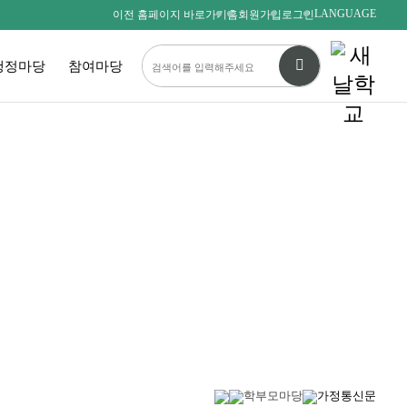
LANGUAGE
이전 홈페이지 바로가기
홈
회원가입
로그인
행정마당
참여마당
다름을 존중하며
서로를 사랑하는 새날인
SAENALSCHOOL
학부모마당
가정통신문