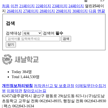
날
처음
이전
21
페이지
22
페이지
23
페이지
24
페이지
열린
25
페이
지
26
페이지
27
페이지
28
페이지
29
페이지
30
페이지
다음
맨끝
검색
검색대상
검색어
필수
검색
닫기
Today
384명
Total
1,444,530명
개인정보처리방침
저작권신고 및 보호규정
이메일무단수집거
부
이용약관
찾아오시는길
62457)광주광역시 광산구 평동로 29(삼도동 823-1) (구)삼도남
초등학교 교무실 전화 062)943-8935, 행정실 전화 062)943-8930
| 팩스 062)943-1634