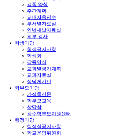
각종 양식
주간계획
교내자율연수
부서별자료실
안녕새날자료실
외부 강사
학생마당
학생공지사항
학생회
각종양식
교과별평가계획
교과자료실
상담게시판
학부모마당
가정통신문
학부모교육
상담함
광주학부모지원센터
행정마당
행정실공지사항
학교운영위원회