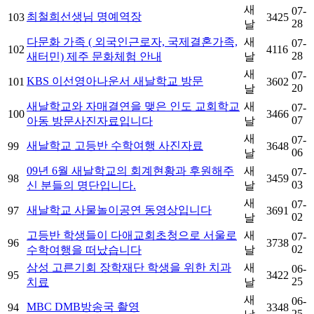
새
07-
최철희선생님 명예역장
103
3425
28
날
다문화 가족 ( 외국인근로자, 국제결혼가족,
새
07-
102
4116
28
새터민) 제주 문화체험 안내
날
새
07-
KBS 이선영아나운서 새날학교 방문
101
3602
20
날
새날학교와 자매결연을 맺은 인도 교회학교
새
07-
100
3466
07
아동 방문사진자료입니다
날
새
07-
새날학교 고등반 수학여행 사진자료
99
3648
06
날
09년 6월 새날학교의 회계현황과 후원해주
새
07-
98
3459
03
신 분들의 명단입니다.
날
새
07-
새날학교 사물놀이공연 동영상입니다
97
3691
02
날
고등반 학생들이 다애교회초청으로 서울로
새
07-
96
3738
02
수학여행을 떠났습니다
날
삼성 고른기회 장학재단 학생을 위한 치과
새
06-
95
3422
25
치료
날
새
06-
MBC DMB방송국 촬영
94
3348
25