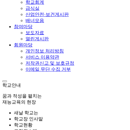
학교회계
급식실
산업안전·보건게시판
배너모음
참여마당
보도자료
열린게시판
회원마당
개인정보 처리방침
서비스 이용약관
저작권신고 및 보호규정
이메일 무단 수집 거부
학교안내
꿈과 적성을 펼치는
재능교육의 현장
새날 학교는
학교장 인사말
학교현황