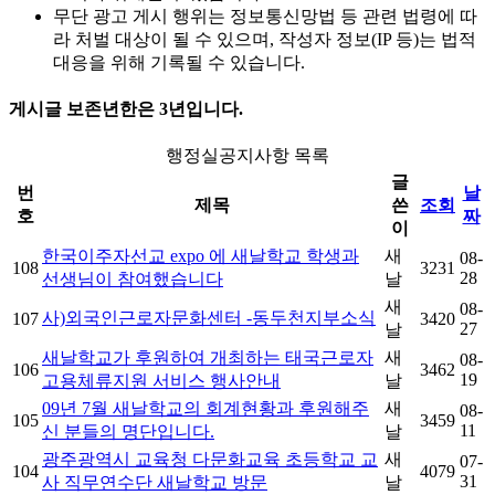
무단 광고 게시 행위는 정보통신망법 등 관련 법령에 따
라 처벌 대상이 될 수 있으며, 작성자 정보(IP 등)는 법적
대응을 위해 기록될 수 있습니다.
게시글 보존년한은 3년입니다.
행정실공지사항 목록
글
번
날
제목
쓴
조회
호
짜
이
한국이주자선교 expo 에 새날학교 학생과
새
08-
108
3231
28
선생님이 참여했습니다
날
새
08-
사)외국인근로자문화센터 -동두천지부소식
107
3420
27
날
새날학교가 후원하여 개최하는 태국근로자
새
08-
106
3462
19
고용체류지원 서비스 행사안내
날
09년 7월 새날학교의 회계현황과 후원해주
새
08-
105
3459
11
신 분들의 명단입니다.
날
광주광역시 교육청 다문화교육 초등학교 교
새
07-
104
4079
31
사 직무연수단 새날학교 방문
날