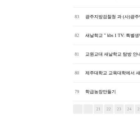
83
광주지방검찰청 과 (사)광
82
새날학교 " kbs 1 TV: 
81
교원교대 새날학교 탐방 안
80
제주대학교 교육대학에서 
79
학급농장만들기
다음
맨끝
21
22
23
24
2