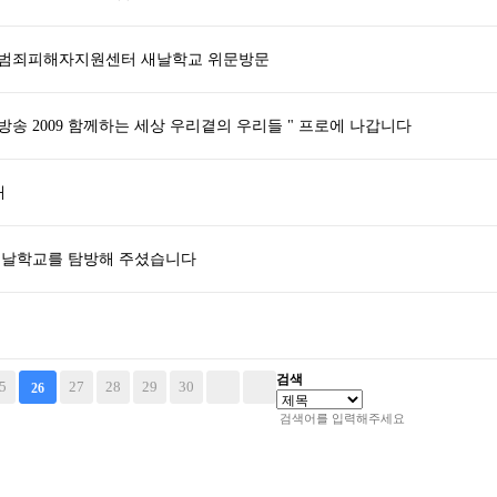
주범죄피해자지원센터 새날학교 위문방문
특별생방송 2009 함께하는 세상 우리곁의 우리들 " 프로에 나갑니다
내
새날학교를 탐방해 주셨습니다
검색
5
27
28
29
30
26