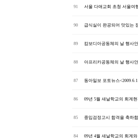
91
서울 다애교회 초청 서울여
90
급식실이 완공되어 맛있는 점
89
캄보디아공동체의 날 행사
88
아프리카공동체의 날 행사
87
동아일보 포토뉴스<2009.6
86
09년 5월 새날학교의 회계
85
중입검정고시 합격을 축하
84
09년 4월 새날학교의 회계