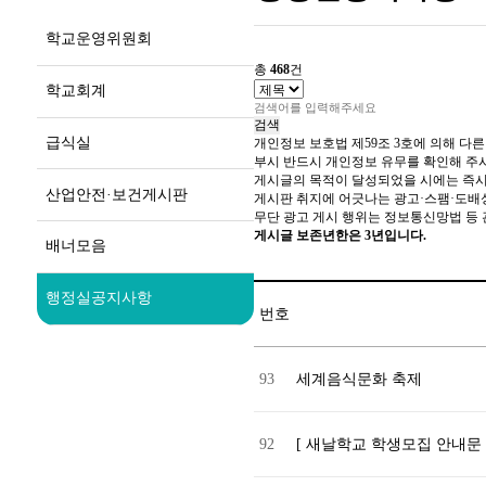
학교운영위원회
총
468
건
학교회계
검색
급식실
개인정보 보호법 제59조 3호에 의해 다른
부시 반드시 개인정보 유무를 확인해 주
게시글의 목적이 달성되었을 시에는 즉시
산업안전·보건게시판
게시판 취지에 어긋나는 광고·스팸·도배성 
무단 광고 게시 행위는 정보통신망법 등 관
게시글 보존년한은 3년입니다.
배너모음
행정실공지사항
번호
93
세계음식문화 축제
92
[ 새날학교 학생모집 안내문 