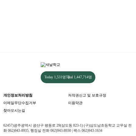
Today
1,531명
Total
1,447,714명
개인정보처리방침
저작권신고 및 보호규정
이메일무단수집거부
이용약관
찾아오시는길
62457)광주광역시 광산구 평동로 29(삼도동 823-1) (구)삼도남초등학교 교무실 전
화 062)943-8935, 행정실 전화 062)943-8930 | 팩스 062)943-1634