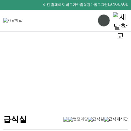
LANGUAGE
이전 홈페이지 바로가기
홈
회원가입
로그인
다름을 존중하며
서로를 사랑하는 새날인
SAENALSCHOOL
급식실
행정마당
급식실
급식게시판