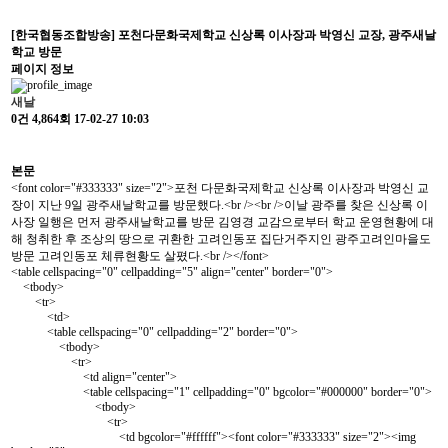
[한국협동조합방송] 포천다문화국제학교 신상록 이사장과 박영신 교장, 광주새날
학교 방문
페이지 정보
새날
0건
4,864회
17-02-27 10:03
본문
<font color="#333333" size="2">포천 다문화국제학교 신상록 이사장과 박영신 교
장이 지난 9일 광주새날학교를 방문했다.<br /><br />이날 광주를 찾은 신상록 이
사장 일행은 먼저 광주새날학교를 방문 김영경 교감으로부터 학교 운영현황에 대
해 청취한 후 조상의 땅으로 귀환한 고려인동포 집단거주지인 광주고려인마을도
방문 고려인동포 체류현황도 살폈다.<br /></font>
<table cellspacing="0" cellpadding="5" align="center" border="0">
<tbody>
<tr>
<td>
<table cellspacing="0" cellpadding="2" border="0">
<tbody>
<tr>
<td align="center">
<table cellspacing="1" cellpadding="0" bgcolor="#000000" border="0">
<tbody>
<tr>
<td bgcolor="#ffffff"><font color="#333333" size="2"><img