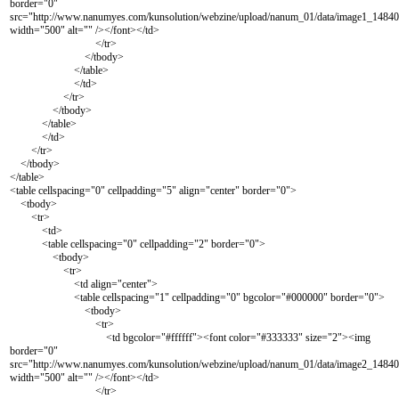
border="0"
src="
http://www.nanumyes.com/kunsolution/webzine/upload/nanum_01/data/image1_1484
width="500" alt="" /></font></td>
</tr>
</tbody>
</table>
</td>
</tr>
</tbody>
</table>
</td>
</tr>
</tbody>
</table>
<table cellspacing="0" cellpadding="5" align="center" border="0">
<tbody>
<tr>
<td>
<table cellspacing="0" cellpadding="2" border="0">
<tbody>
<tr>
<td align="center">
<table cellspacing="1" cellpadding="0" bgcolor="#000000" border="0">
<tbody>
<tr>
<td bgcolor="#ffffff"><font color="#333333" size="2"><img
border="0"
src="
http://www.nanumyes.com/kunsolution/webzine/upload/nanum_01/data/image2_1484
width="500" alt="" /></font></td>
</tr>