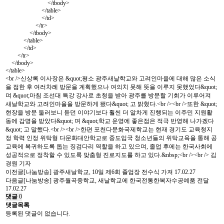
</tbody>
</table>
</td>
</tr>
</tbody>
</table>
</td>
</tr>
</tbody>
</table>
<br />신상록 이사장은 &quot;평소 광주새날학교와 고려인마을에 대해 많은 소식
을 접한 후 여러차례 방문을 계획했으나 여의치 못해 뜻을 이루지 못했었다&quot;
며 &quot;마침 조선대 특강 강사로 초청을 받아 광주를 방문할 기회가 이루어져
새날학교와 고려인마을을 방문하게 됐다&quot; 고 밝혔다.<br /><br />또한 &quot;
현장을 방문 둘러보니 듣던 이야기보다 훨씬 더 알차게 진행되는 이주민 지원활
동에 감명을 받았다&quot; 며 &quot;학교 운영에 좋은점은 적극 반영해 나가겠다
&quot; 고 말했다.<br /><br />한편 포천다문화국제학교는 현재 경기도 교육청지
정 학력 인정 위탁형 다문화대안학교로 중도입국 청소년들의 위탁교육을 통해 공
교육에 복귀하도록 돕는 징검다리 역할을 하고 있으며, 졸업 후에는 한국사회에
성공적으로 정착할 수 있도록 맞춤형 진로지도를 하고 있다.&nbsp;<br /><br /> 김
경원 기자
이전글
[나눔방송] 광주새날학교, 10일 제6회 졸업장 전수식 가져
17.02.27
다음글
[나눔방송] 광주월곡중학교, 새날학교에 한국전통한복자수공예품 전달
17.02.27
댓글
0
댓글목록
등록된 댓글이 없습니다.