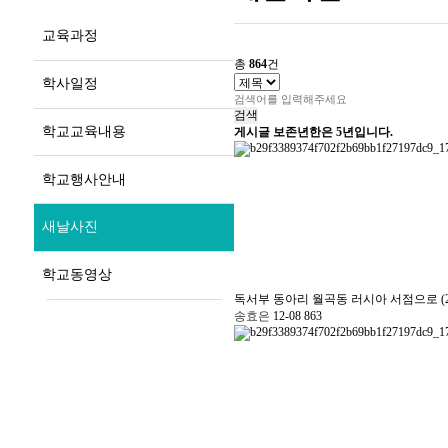
교육과정
총
864
건
학사일정
검색
학교교육내용
게시글 보존년한은 5년입니다.
학교행사안내
새날사진
학교동영상
독서부 동아리 월곡동 러시아 서점으로 (24.0
송효은
12-08
863