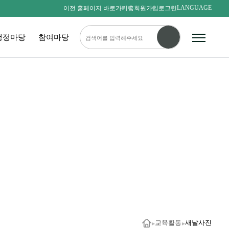
LANGUAGE
이전 홈페이지 바로가기
홈
회원가입
로그인
행정마당
참여마당
다름을 존중하며
서로를 사랑하는 새날인
SAENALSCHOOL
교육활동
새날사진