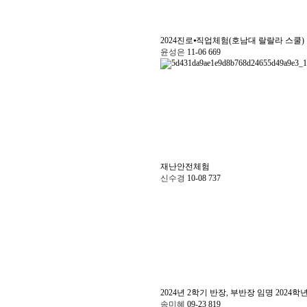
2024진로⦁직업체험(호남대 랄랄라 스쿨)
윤성은
11-06
669
재난안전체험
신수경
10-08
737
2024년 2학기 반장, 부반장 임명
2024학
송미혜
09-23
819