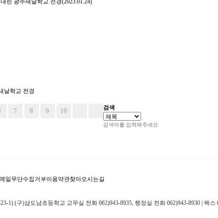
내린 광주새날학교 전경(2023.01.24)
 새날학교 전경
검색
6
7
8
9
10
메일무단수집거부
이용약관
찾아오시는길
) (구)삼도남초등학교 교무실 전화 062)943-8935, 행정실 전화 062)943-8930 | 팩스 06