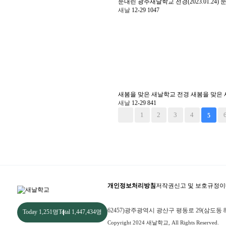
눈내린 광주새날학교 전경(2023.01.24)
눈
새날
12-29
1047
새봄을 맞은 새날학교 전경
새봄을 맞은
새날
12-29
841
다음
맨끝
1
2
3
4
5
개인정보처리방침
저작권신고 및 보호규정
이
62457)광주광역시 광산구 평동로 29(삼도동 823-1
Today
1,251명
Total
1,447,434명
Copyright 2024 새날학교, All Rights Reserved.