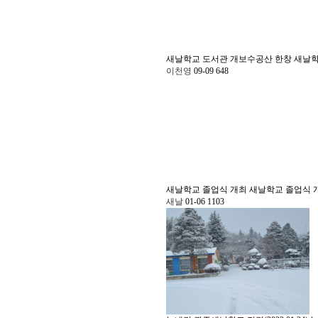
새날학교 도서관 개보수공산 한창
새날학
이천영
09-09
648
새날학교 졸업식 개최
새날학교 졸업식 
새날
01-06
1103