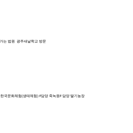
가는 법원 광주새날학교 방문
3.21, 한국문화체험(생태체험) #담양 죽녹원# 담양 딸기농장