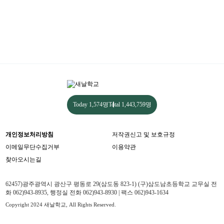
Today
1,574명
Total
1,443,759명
개인정보처리방침
저작권신고 및 보호규정
이메일무단수집거부
이용약관
찾아오시는길
62457)광주광역시 광산구 평동로 29(삼도동 823-1) (구)삼도남초등학교 교무실 전
화 062)943-8935, 행정실 전화 062)943-8930 | 팩스 062)943-1634
Copyright 2024 새날학교, All Rights Reserved.