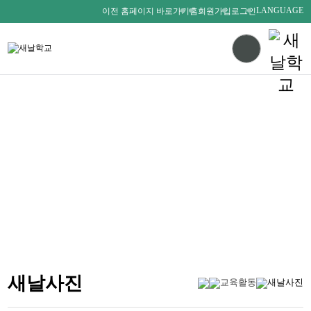
LANGUAGE
이전 홈페이지 바로가기
홈
회원가입
로그인
다름을 존중하며
서로를 사랑하는 새날인
SAENALSCHOOL
새날사진
교육활동
새날사진