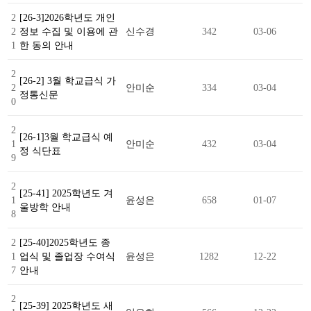
2
[26-3]2026학년도 개인
2
정보 수집 및 이용에 관
신수경
342
03-06
1
한 동의 안내
2
[26-2] 3월 학교급식 가
2
안미순
334
03-04
정통신문
0
2
[26-1]3월 학교급식 예
1
안미순
432
03-04
정 식단표
9
2
[25-41] 2025학년도 겨
1
윤성은
658
01-07
울방학 안내
8
2
[25-40]2025학년도 종
1
업식 및 졸업장 수여식
윤성은
1282
12-22
7
안내
2
[25-39] 2025학년도 새