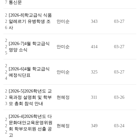
7
통신문
2
[2026-8]학교급식 식품
2
알레르기 유병학생 조
안미순
343
03-27
6
사
2
[2026-7]4월 학교급식
2
안미순
414
03-27
영양 소식
5
2
[2026-6]4월 학교급식
2
안미순
325
03-27
예정식단표
4
2
[2026-5]2026학년도 교
2
육과정 설명회 및 학부
현혜정
311
03-26
3
모 총회 참석 안내
[2026-4]2026학년도 다
2
문화대안교육운영위원
2
현혜정
349
03-24
회 학부모위원 선출 공
2
고