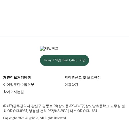
Today
279명
Total
1,448,138명
개인정보처리방침
저작권신고 및 보호규정
이메일무단수집거부
이용약관
찾아오시는길
62457)광주광역시 광산구 평동로 29(삼도동 823-1) (구)삼도남초등학교 교무실 전
화 062)943-8935, 행정실 전화 062)943-8930 | 팩스 062)943-1634
Copyright 2024 새날학교, All Rights Reserved.